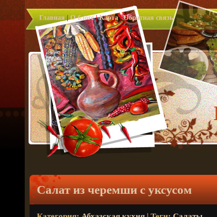
Главная
|
О блоге
|
Карта
|
Обратная связь
Салат из черемши с уксусом
Категория:
Абхазская кухня
| Теги:
Салаты
.