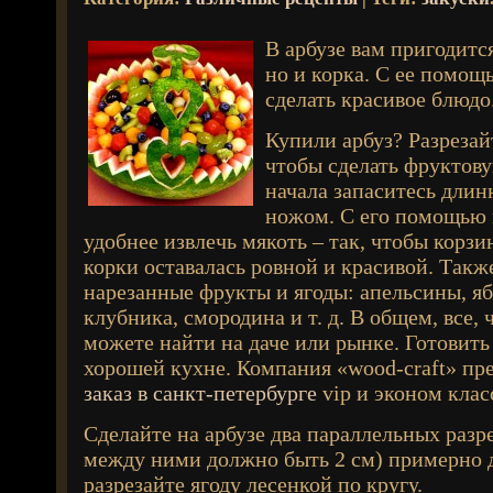
В арбузе вам пригодится
но и корка. С ее помо
сделать красивое блюдо
Купили арбуз? Разрезай
чтобы сделать фруктову
начала запаситесь дли
ножом.
С его помощью в
удобнее извлечь мякоть – так, чтобы корзи
корки оставалась ровной и красивой. Такж
нарезанные фрукты и ягоды: апельсины, яб
клубника, смородина и т. д. В общем, все,
можете найти на даче или рынке. Готовить 
хорошей кухне. Компания «wood-craft» пр
заказ в санкт-петербурге
vip и эконом клас
Сделайте на арбузе два параллельных разр
между ними должно быть 2 см) примерно д
разрезайте ягоду лесенкой по кругу.