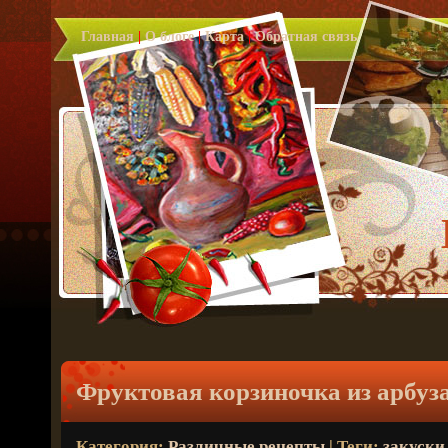
Главная
|
О блоге
|
Карта
|
Обратная связь
Фруктовая корзиночка из арбуз
Категория:
Различные рецепты
| Теги:
закуски